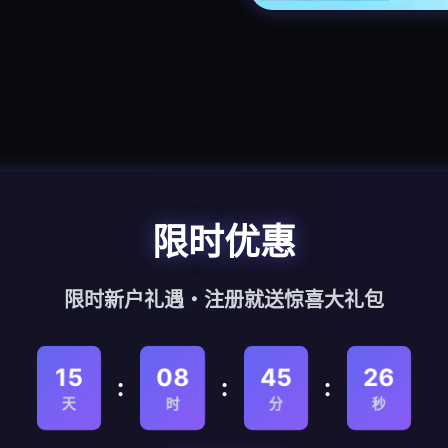
限时优惠
限时新户礼遇・注册就送惊喜大礼包
15
08
45
26
:
:
:
天
时
分
秒